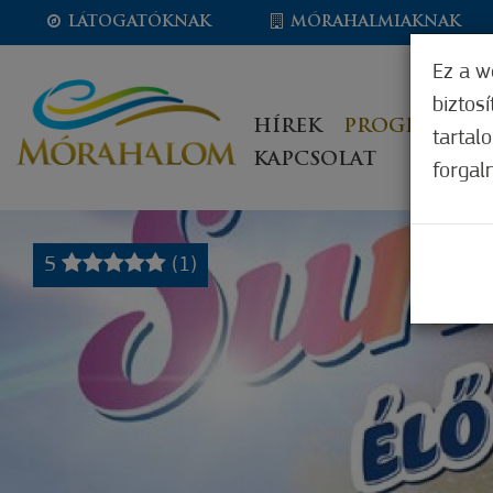
LÁTOGATÓKNAK
MÓRAHALMIAKNAK
Ez a w
biztos
HÍREK
PROGRAMOK
tartal
KAPCSOLAT
forgal
5
(1)