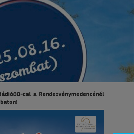
Rádió88-cal a Rendezvénymedencénél
baton!