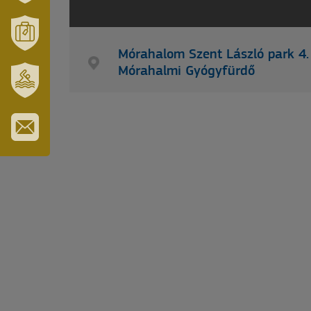
VÁRUSONK
ÉS
TÉRSÉGÜNK
Mórahalom Szent László park 4.
MÓRAHALOM
TURISZTIKA
Mórahalmi Gyógyfürdő
SZT.
ERZSÉBET
GYÓGYFÜRDŐ
IRATKOZZON
FEL
HÍRLEVELÜNKRE