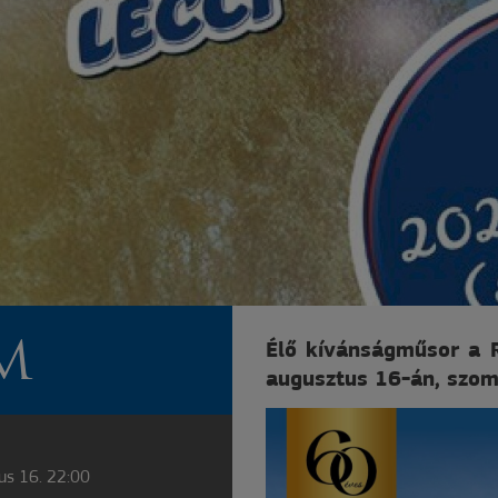
M
Élő kívánságműsor a 
augusztus 16-án, szom
us 16. 22:00