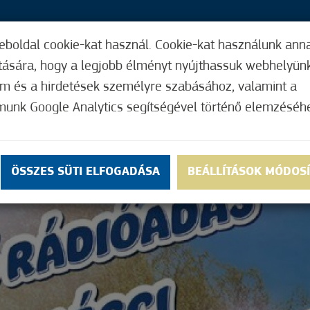
eboldal cookie-kat használ. Cookie-kat használunk ann
30,
ítására, hogy a legjobb élményt nyújthassuk webhelyün
ÍGY MŰKÖDIK
HASZNOS FUNKCIÓK
ELF
om és a hirdetések személyre szabásához, valamint a
munk Google Analytics segítségével történő elemzéséh
ÖSSZES SÜTI ELFOGADÁSA
BEÁLLÍTÁSOK MÓDOS