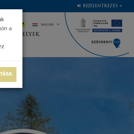
BEJELENTKEZÉS
ak
6°C
MAGYAR
kön a
OGADÓHELYEK
ez.
ÍTÁSA