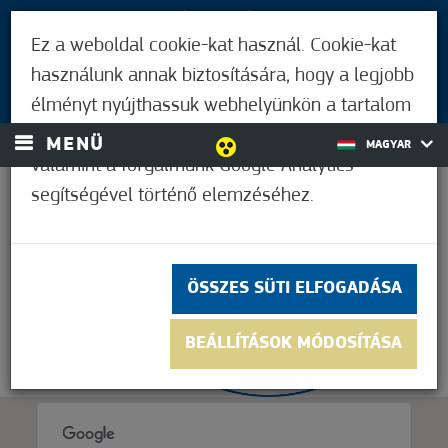
LÁTOGATÓKNAK
Ez a weboldal cookie-kat használ. Cookie-kat
MÓRAHALMIAKNAK
használunk annak biztosítására, hogy a legjobb
BEJELENTKEZÉS
élményt nyújthassuk webhelyünkön a tartalom
és a hirdetések személyre szabásához,
MENÜ
MAGYAR
valamint a forgalmunk Google Analytics
segítségével történő elemzéséhez.
26,1°C
ÖSSZES SÜTI ELFOGADÁSA
BEÁLLÍTÁSOK MÓDOSÍTÁSA