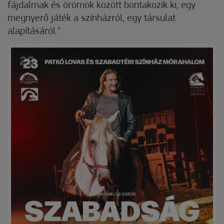
fájdalmak és örömök között bontakozik ki, egy
megnyerő játék a színházról, egy társulat
alapításáról."