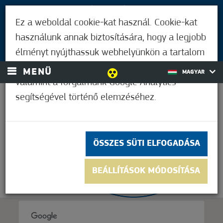
LÁTOGATÓKNAK
Ez a weboldal cookie-kat használ. Cookie-kat
MÓRAHALMIAKNAK
használunk annak biztosítására, hogy a legjobb
BEJELENTKEZÉS
élményt nyújthassuk webhelyünkön a tartalom
és a hirdetések személyre szabásához,
MENÜ
MAGYAR
valamint a forgalmunk Google Analytics
segítségével történő elemzéséhez.
25,6°C
ÖSSZES SÜTI ELFOGADÁSA
BEÁLLÍTÁSOK MÓDOSÍTÁSA