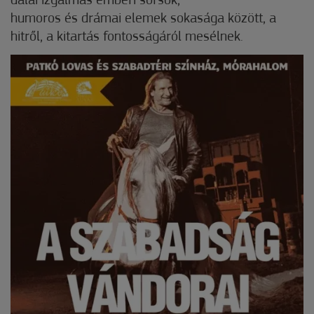
dalai izgalmas emberi sorsok,
humoros és drámai elemek sokasága között, a
hitről, a kitartás fontosságáról mesélnek.