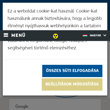
LÁTOGATÓKNAK
Ez a weboldal cookie-kat használ. Cookie-kat
MÓRAHALMIAKNAK
használunk annak biztosítására, hogy a legjobb
BEJELENTKEZÉS
élményt nyújthassuk webhelyünkön a tartalom
és a hirdetések személyre szabásához,
MENÜ
MAGYAR
valamint a forgalmunk Google Analytics
segítségével történő elemzéséhez.
33,9°C
ÖSSZES SÜTI ELFOGADÁSA
BEÁLLÍTÁSOK MÓDOSÍTÁSA