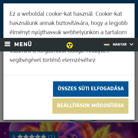
LÁTOGATÓKNAK
Ez a weboldal cookie-kat használ. Cookie-kat
MÓRAHALMIAKNAK
használunk annak biztosítására, hogy a legjobb
BEJELENTKEZÉS
élményt nyújthassuk webhelyünkön a tartalom
és a hirdetések személyre szabásához,
MENÜ
MAGYAR
valamint a forgalmunk Google Analytics
segítségével történő elemzéséhez.
38,9°C
ÖSSZES SÜTI ELFOGADÁSA
BEÁLLÍTÁSOK MÓDOSÍTÁSA
5
(1)