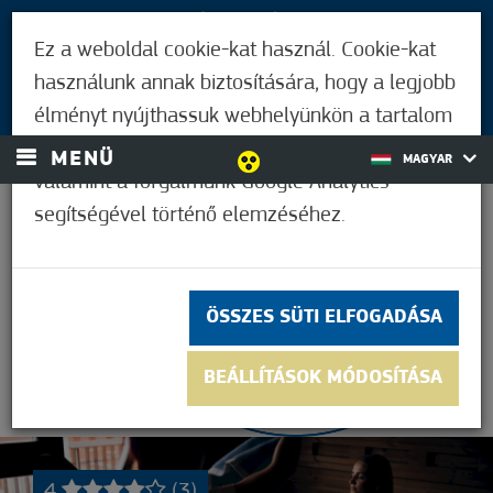
LÁTOGATÓKNAK
Ez a weboldal cookie-kat használ. Cookie-kat
MÓRAHALMIAKNAK
használunk annak biztosítására, hogy a legjobb
BEJELENTKEZÉS
élményt nyújthassuk webhelyünkön a tartalom
és a hirdetések személyre szabásához,
MENÜ
MAGYAR
valamint a forgalmunk Google Analytics
segítségével történő elemzéséhez.
28,9°C
ÖSSZES SÜTI ELFOGADÁSA
BEÁLLÍTÁSOK MÓDOSÍTÁSA
4
(3)