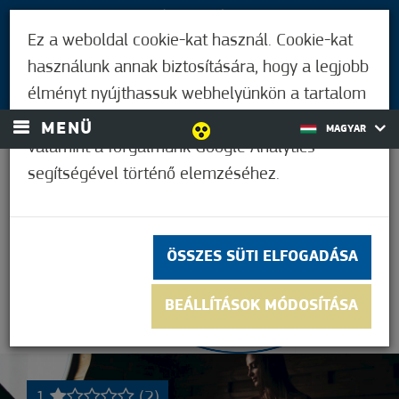
LÁTOGATÓKNAK
Ez a weboldal cookie-kat használ. Cookie-kat
MÓRAHALMIAKNAK
használunk annak biztosítására, hogy a legjobb
BEJELENTKEZÉS
élményt nyújthassuk webhelyünkön a tartalom
és a hirdetések személyre szabásához,
MENÜ
MAGYAR
valamint a forgalmunk Google Analytics
segítségével történő elemzéséhez.
37,2°C
ÖSSZES SÜTI ELFOGADÁSA
BEÁLLÍTÁSOK MÓDOSÍTÁSA
1
(2)