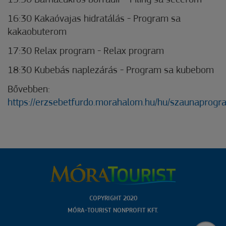
15:30 Barnacukros bőrradír - Piling sa secerom
16:30 Kakaóvajas hidratálás - Program sa
kakaobuterom
17:30 Relax program - Relax program
18:30 Kubebás naplezárás - Program sa kubebom
Bővebben:
https://erzsebetfurdo.morahalom.hu/hu/szaunaprog
COPYRIGHT 2020
MÓRA-TOURIST NONPROFIT KFT.