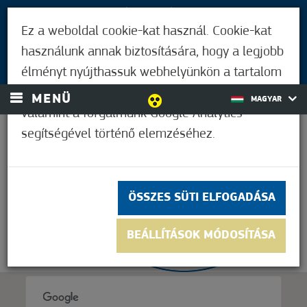
LÁTOGATÓKNAK
Ez a weboldal cookie-kat használ. Cookie-kat
MÓRAHALMIAKNAK
használunk annak biztosítására, hogy a legjobb
BEJELENTKEZÉS
élményt nyújthassuk webhelyünkön a tartalom
és a hirdetések személyre szabásához,
MENÜ
MAGYAR
valamint a forgalmunk Google Analytics
segítségével történő elemzéséhez.
26,1°C
ÖSSZES SÜTI ELFOGADÁSA
BEÁLLÍTÁSOK MÓDOSÍTÁSA