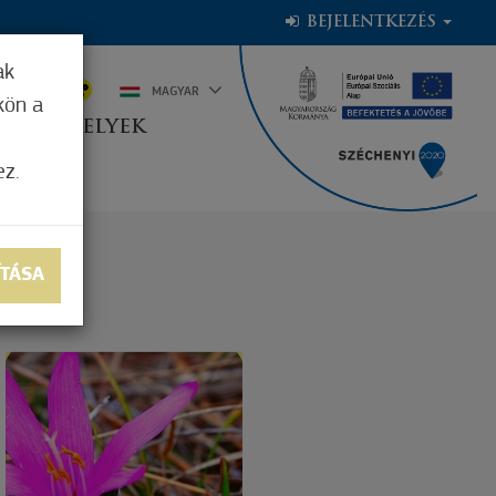
BEJELENTKEZÉS
ak
9°C
MAGYAR
kön a
OGADÓHELYEK
ez.
ÍTÁSA