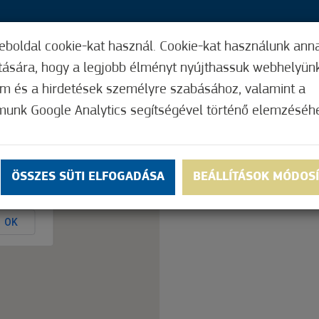
eboldal cookie-kat használ. Cookie-kat használunk ann
38,
ítására, hogy a legjobb élményt nyújthassuk webhelyün
ÍGY MŰKÖDIK
HASZNOS FUNKCIÓK
ELF
om és a hirdetések személyre szabásához, valamint a
munk Google Analytics segítségével történő elemzéséh
Nem értékelt
ÖSSZES SÜTI ELFOGADÁSA
BEÁLLÍTÁSOK MÓDOS
ly.
OK