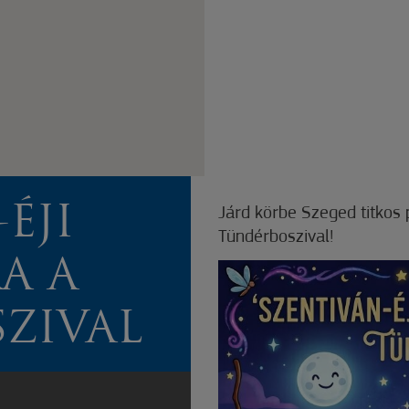
ÉJI
Járd körbe Szeged titkos 
Tündérboszival!
A A
ZIVAL