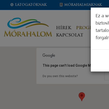
LÁTOGATÓKNAK
MÓRAHALMIAKNAK
Ez a w
biztos
HÍREK
PROGRAMOK
tartal
KAPCSOLAT
forgal
This page can't load Google Maps correct
Do you own this website?