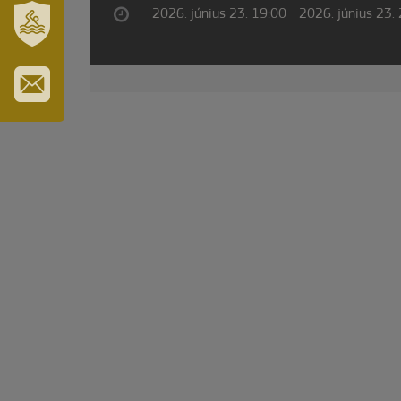
TURISZTIKA
2026. június 23. 19:00 - 2026. június 23.
SZT.
ERZSÉBET
GYÓGYFÜRDŐ
IRATKOZZON
FEL
HÍRLEVELÜNKRE