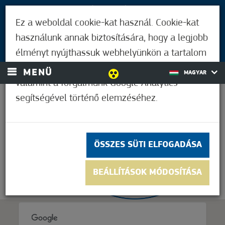
LÁTOGATÓKNAK
Ez a weboldal cookie-kat használ. Cookie-kat
MÓRAHALMIAKNAK
használunk annak biztosítására, hogy a legjobb
BEJELENTKEZÉS
élményt nyújthassuk webhelyünkön a tartalom
és a hirdetések személyre szabásához,
MENÜ
MAGYAR
valamint a forgalmunk Google Analytics
segítségével történő elemzéséhez.
33,9°C
ÖSSZES SÜTI ELFOGADÁSA
BEÁLLÍTÁSOK MÓDOSÍTÁSA