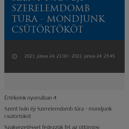
SZERELEMDOMB
TÚRA - MONDJUNK
CSÜTÖRTÖKÖT
2021. június 24. 21:00 - 2021. június 24. 23:45
Értékeink nyomában 4.
Szent Iván éji Szerelemdomb túra - mondjunk
csütörtököt
Szakvezetéssel fedezzük fel az öttömösi