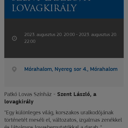
LOVAGKIRÁLY
2023. augusztus 20. 20:00 - 2023. augusztus 20.
22:00
Mórahalom, Nyereg sor 4., Mórahalom
Patkó Lovas Színház
-
Szent László, a
lovagkirály
"Egy különleges világ, korszakos uralkodójának
történetét meséli el, változatos, izgalmas zenékkel
és látványos lovasbemutatókkal a darab.."