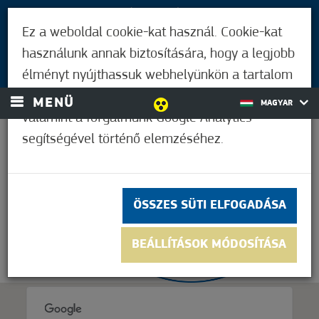
LÁTOGATÓKNAK
Ez a weboldal cookie-kat használ. Cookie-kat
MÓRAHALMIAKNAK
használunk annak biztosítására, hogy a legjobb
BEJELENTKEZÉS
élményt nyújthassuk webhelyünkön a tartalom
és a hirdetések személyre szabásához,
MENÜ
MAGYAR
valamint a forgalmunk Google Analytics
segítségével történő elemzéséhez.
37,2°C
ÖSSZES SÜTI ELFOGADÁSA
BEÁLLÍTÁSOK MÓDOSÍTÁSA