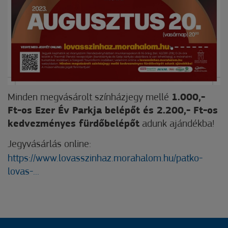
Minden megvásárolt színházjegy mellé
1.000,-
Ft-os Ezer Év Parkja belépőt és 2.200,- Ft-os
kedvezményes fürdőbelépőt
adunk ajándékba!
Jegyvásárlás online:
https://www.lovasszinhaz.morahalom.hu/patko-
lovas-...