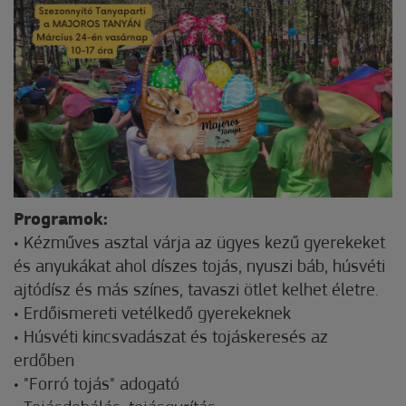
Programok:
•
Kézműves asztal várja az ügyes kezű gyerekeket
és anyukákat ahol díszes tojás, nyuszi báb, húsvéti
ajtódísz és más színes, tavaszi ötlet kelhet életre.
• Erdőismereti vetélkedő gyerekeknek
• Húsvéti kincsvadászat és tojáskeresés az
erdőben
• "Forró tojás" adogató