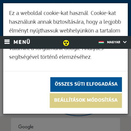
LÁTOGATÓKNAK
Ez a weboldal cookie-kat használ. Cookie-kat
MÓRAHALMIAKNAK
használunk annak biztosítására, hogy a legjobb
BEJELENTKEZÉS
élményt nyújthassuk webhelyünkön a tartalom
és a hirdetések személyre szabásához,
MENÜ
MAGYAR
valamint a forgalmunk Google Analytics
segítségével történő elemzéséhez.
28,9°C
ÖSSZES SÜTI ELFOGADÁSA
BEÁLLÍTÁSOK MÓDOSÍTÁSA