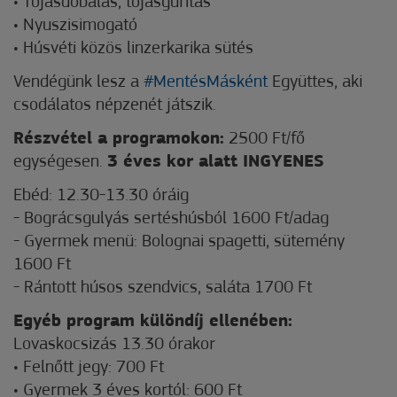
• Tojásdobálás, tojásgurítás
• Nyuszisimogató
• Húsvéti közös linzerkarika sütés
Vendégünk lesz a
#MentésMásként
Együttes, aki
csodálatos népzenét játszik.
Részvétel a programokon:
2500 Ft/fő
egységesen.
3 éves kor alatt INGYENES
Ebéd: 12.30-13.30 óráig
- Bográcsgulyás sertéshúsból 1600 Ft/adag
- Gyermek menü: Bolognai spagetti, sütemény
1600 Ft
- Rántott húsos szendvics, saláta 1700 Ft
Egyéb program különdíj ellenében:
Lovaskocsizás 13.30 órakor
• Felnőtt jegy: 700 Ft
• Gyermek 3 éves kortól: 600 Ft