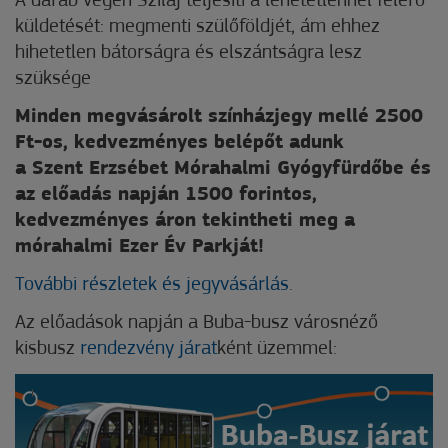
A darab végén Szilaj teljesíti a lehetetlennel felérő
küldetését: megmenti szülőföldjét, ám ehhez
hihetetlen bátorságra és elszántságra lesz
szüksége
Minden megvásárolt színházjegy mellé 2500
Ft-os, kedvezményes belépőt adunk
a Szent Erzsébet Mórahalmi Gyógyfürdőbe és
az előadás napján 1500 forintos,
kedvezményes áron tekintheti meg a
mórahalmi Ezer Év Parkját!
További részletek és jegyvásárlás.
Az előadások napján a Buba-busz városnéző
kisbusz
rendezvény járat
ként üzemmel: