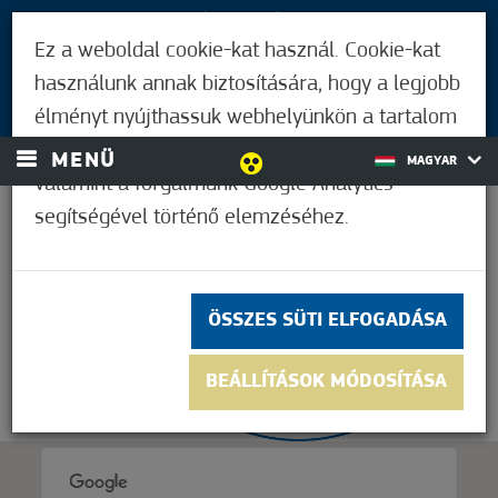
LÁTOGATÓKNAK
Ez a weboldal cookie-kat használ. Cookie-kat
MÓRAHALMIAKNAK
használunk annak biztosítására, hogy a legjobb
BEJELENTKEZÉS
élményt nyújthassuk webhelyünkön a tartalom
és a hirdetések személyre szabásához,
MENÜ
MAGYAR
valamint a forgalmunk Google Analytics
segítségével történő elemzéséhez.
21,1°C
ÖSSZES SÜTI ELFOGADÁSA
BEÁLLÍTÁSOK MÓDOSÍTÁSA