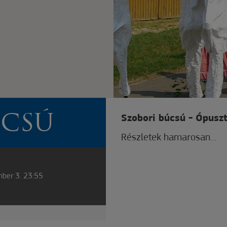
ÚCSÚ
Szobori búcsú - Ópusz
Részletek hamarosan...
mber 3. 23:55