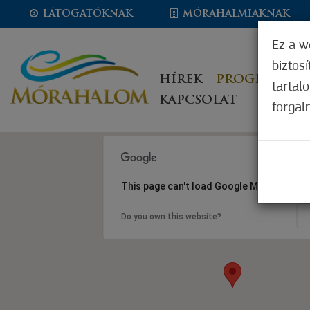
LÁTOGATÓKNAK
MÓRAHALMIAKNAK
Ez a w
biztos
HÍREK
PROGRAMOK
tartal
KAPCSOLAT
forgal
This page can't load Google Maps correct
Do you own this website?