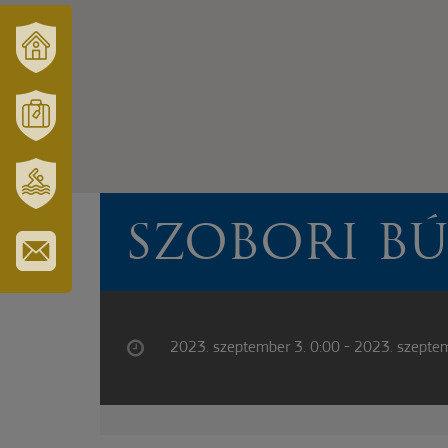
VÁRUSONK
ÉS
TÉRSÉGÜNK
MÓRAHALOM
TURISZTIKA
SZT.
SZOBORI B
ERZSÉBET
GYÓGYFÜRDŐ
IRATKOZZON
FEL
HÍRLEVELÜNKRE
2023. szeptember 3. 0:00 - 2023. szepte