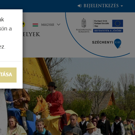
BEJELENTKEZÉS
ak
1°C
MAGYAR
kön a
OGADÓHELYEK
ez.
ÍTÁSA