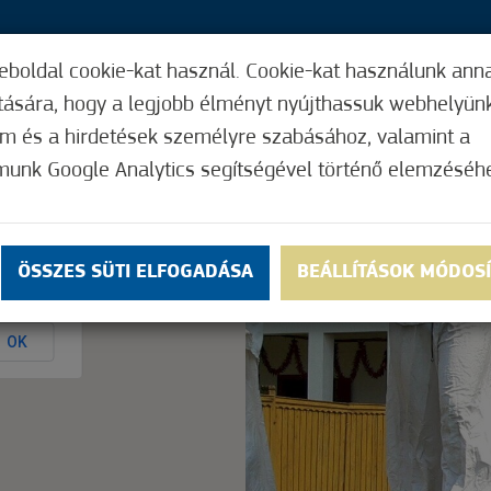
eboldal cookie-kat használ. Cookie-kat használunk ann
21,
ítására, hogy a legjobb élményt nyújthassuk webhelyün
ÍGY MŰKÖDIK
HASZNOS FUNKCIÓK
ELF
om és a hirdetések személyre szabásához, valamint a
munk Google Analytics segítségével történő elemzéséh
Nem értékelt
ÖSSZES SÜTI ELFOGADÁSA
BEÁLLÍTÁSOK MÓDOS
ly.
OK