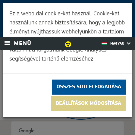
LÁTOGATÓKNAK
Ez a weboldal cookie-kat használ. Cookie-kat
MÓRAHALMIAKNAK
használunk annak biztosítására, hogy a legjobb
BEJELENTKEZÉS
élményt nyújthassuk webhelyünkön a tartalom
és a hirdetések személyre szabásához,
MENÜ
MAGYAR
valamint a forgalmunk Google Analytics
segítségével történő elemzéséhez.
38,9°C
ÖSSZES SÜTI ELFOGADÁSA
BEÁLLÍTÁSOK MÓDOSÍTÁSA