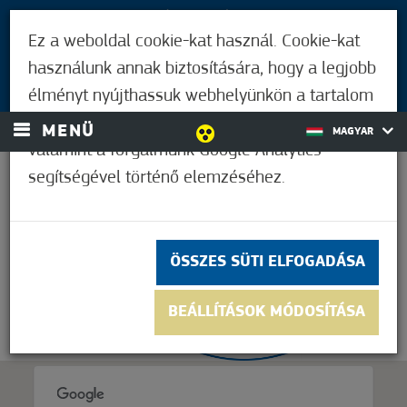
LÁTOGATÓKNAK
Ez a weboldal cookie-kat használ. Cookie-kat
MÓRAHALMIAKNAK
használunk annak biztosítására, hogy a legjobb
BEJELENTKEZÉS
élményt nyújthassuk webhelyünkön a tartalom
és a hirdetések személyre szabásához,
MENÜ
MAGYAR
valamint a forgalmunk Google Analytics
segítségével történő elemzéséhez.
37,2°C
ÖSSZES SÜTI ELFOGADÁSA
BEÁLLÍTÁSOK MÓDOSÍTÁSA