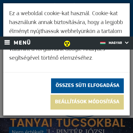
LÁTOGATÓKNAK
Ez a weboldal cookie-kat használ. Cookie-kat
MÓRAHALMIAKNAK
használunk annak biztosítására, hogy a legjobb
BEJELENTKEZÉS
élményt nyújthassuk webhelyünkön a tartalom
és a hirdetések személyre szabásához,
MENÜ
MAGYAR
valamint a forgalmunk Google Analytics
segítségével történő elemzéséhez.
37,2°C
ÖSSZES SÜTI ELFOGADÁSA
BEÁLLÍTÁSOK MÓDOSÍTÁSA
Nem értékelt