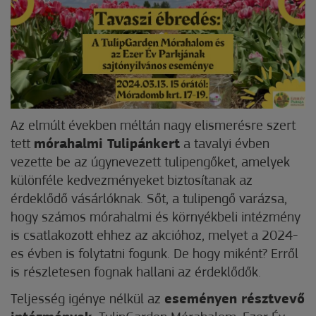
Az elmúlt években méltán nagy elismerésre szert
tett
mórahalmi Tulipánkert
a tavalyi évben
vezette be az úgynevezett tulipengőket, amelyek
különféle kedvezményeket biztosítanak az
érdeklődő vásárlóknak. Sőt, a tulipengő varázsa,
hogy számos mórahalmi és környékbeli intézmény
is csatlakozott ehhez az akcióhoz, melyet a 2024-
es évben is folytatni fogunk. De hogy miként? Erről
is részletesen fognak hallani az érdeklődők.
Teljesség igénye nélkül az
eseményen résztvevő