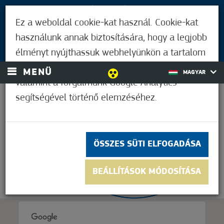
LÁTOGATÓKNAK
Ez a weboldal cookie-kat használ. Cookie-kat
MÓRAHALMIAKNAK
használunk annak biztosítására, hogy a legjobb
BEJELENTKEZÉS
élményt nyújthassuk webhelyünkön a tartalom
és a hirdetések személyre szabásához,
MENÜ
MAGYAR
valamint a forgalmunk Google Analytics
segítségével történő elemzéséhez.
21,1°C
ÖSSZES SÜTI ELFOGADÁSA
BEÁLLÍTÁSOK MÓDOSÍTÁSA