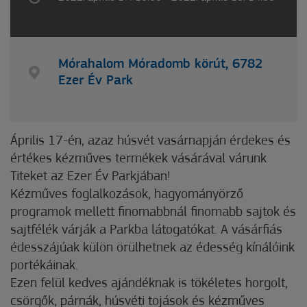
Mórahalom Móradomb körút, 6782
Ezer Év Park
Április 17-én, azaz húsvét vasárnapján érdekes és
értékes kézműves termékek vásárával várunk
Titeket az Ezer Év Parkjában!
Kézműves foglalkozások, hagyományörző
programok mellett finomabbnál finomabb sajtok és
sajtfélék várják a Parkba látogatókat. A vásárfiás
édesszájúak külön örülhetnek az édesség kínálóink
portékáinak.
Ezen felül kedves ajándéknak is tökéletes horgolt,
csörgők, párnák, húsvéti tojások és kézműves