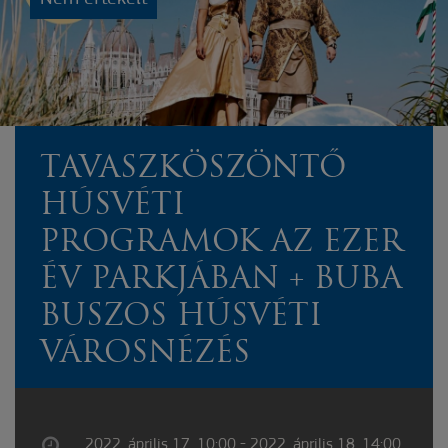
TAVASZKÖSZÖNTŐ
HÚSVÉTI
PROGRAMOK AZ EZER
ÉV PARKJÁBAN + BUBA
BUSZOS HÚSVÉTI
VÁROSNÉZÉS
2022. április 17. 10:00 - 2022. április 18. 14:00