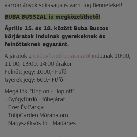
varrományok sokasága is várni fog Benneteket!
BUBA BUSSZAL is megközelíthető!
Április 15. és 18. között Buba Buszos
körjáratok indulnak gyerekeknek és
felnőtteknek egyaránt.
A járatok a
Gyógyfürdő bejáratától
indulnak 10:00,
11:00, 13:00, 14:00 órakor.
Felnőtt jegy: 1000,- Ft/fő
Gyerek jegy: 600,- Ft/fő
Megállók: "Hop on - Hop off"
- Gyógyfürdő - főbejárat
- Ezer Év Parkja
- TulipGarden Mórahalom
- Nagyszéksós tó - Madárles