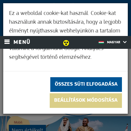
LÁTOGATÓKNAK
Ez a weboldal cookie-kat használ. Cookie-kat
MÓRAHALMIAKNAK
használunk annak biztosítására, hogy a legjobb
BEJELENTKEZÉS
élményt nyújthassuk webhelyünkön a tartalom
és a hirdetések személyre szabásához,
MENÜ
MAGYAR
valamint a forgalmunk Google Analytics
segítségével történő elemzéséhez.
21,1°C
ÖSSZES SÜTI ELFOGADÁSA
BEÁLLÍTÁSOK MÓDOSÍTÁSA
Nem értékelt