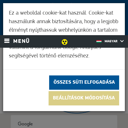
LÁTOGATÓKNAK
Ez a weboldal cookie-kat használ. Cookie-kat
MÓRAHALMIAKNAK
használunk annak biztosítására, hogy a legjobb
BEJELENTKEZÉS
élményt nyújthassuk webhelyünkön a tartalom
és a hirdetések személyre szabásához,
MENÜ
MAGYAR
valamint a forgalmunk Google Analytics
segítségével történő elemzéséhez.
21,1°C
ÖSSZES SÜTI ELFOGADÁSA
BEÁLLÍTÁSOK MÓDOSÍTÁSA