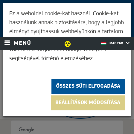
LÁTOGATÓKNAK
Ez a weboldal cookie-kat használ. Cookie-kat
MÓRAHALMIAKNAK
használunk annak biztosítására, hogy a legjobb
BEJELENTKEZÉS
élményt nyújthassuk webhelyünkön a tartalom
és a hirdetések személyre szabásához,
MENÜ
MAGYAR
valamint a forgalmunk Google Analytics
segítségével történő elemzéséhez.
21,1°C
ÖSSZES SÜTI ELFOGADÁSA
BEÁLLÍTÁSOK MÓDOSÍTÁSA