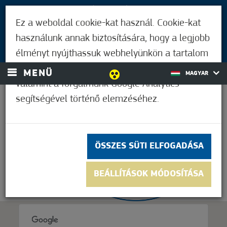
LÁTOGATÓKNAK
Ez a weboldal cookie-kat használ. Cookie-kat
MÓRAHALMIAKNAK
használunk annak biztosítására, hogy a legjobb
BEJELENTKEZÉS
élményt nyújthassuk webhelyünkön a tartalom
és a hirdetések személyre szabásához,
MENÜ
MAGYAR
valamint a forgalmunk Google Analytics
segítségével történő elemzéséhez.
37,2°C
ÖSSZES SÜTI ELFOGADÁSA
BEÁLLÍTÁSOK MÓDOSÍTÁSA