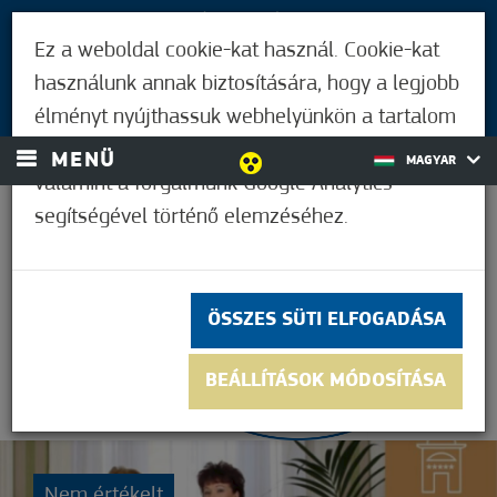
LÁTOGATÓKNAK
Ez a weboldal cookie-kat használ. Cookie-kat
MÓRAHALMIAKNAK
használunk annak biztosítására, hogy a legjobb
BEJELENTKEZÉS
élményt nyújthassuk webhelyünkön a tartalom
és a hirdetések személyre szabásához,
MENÜ
MAGYAR
valamint a forgalmunk Google Analytics
segítségével történő elemzéséhez.
38,9°C
ÖSSZES SÜTI ELFOGADÁSA
BEÁLLÍTÁSOK MÓDOSÍTÁSA
Nem értékelt