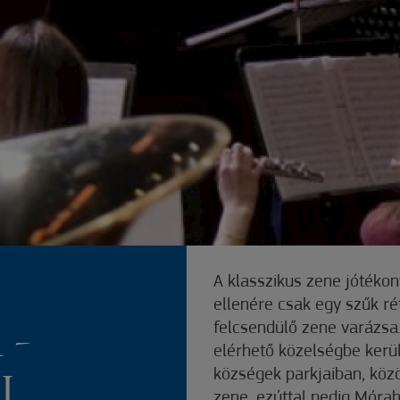
A klasszikus zene jótékon
ellenére csak egy szűk r
felcsendülő zene varázsa
 -
elérhető közelségbe kerü
községek parkjaiban, közö
I
zene, ezúttal pedig Móra