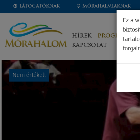
LÁTOGATÓKNAK
MÓRAHALMIAKNAK
Ez a w
biztos
HÍREK
PROGRAMOK
tartal
KAPCSOLAT
forgal
Nem értékelt