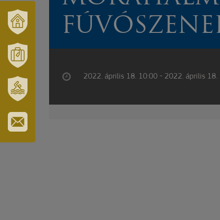
FÚVÓSZENE
VÁRUSONK
ÉS
TÉRSÉGÜNK
MÓRAHALOM
2022. április 18. 10:00 - 2022. április 18.
TURISZTIKA
SZT.
ERZSÉBET
GYÓGYFÜRDŐ
IRATKOZZON
FEL
HÍRLEVELÜNKRE