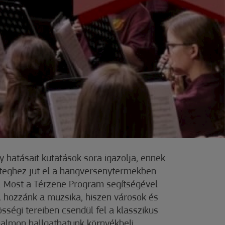
y hatásait kutatások sora igazolja, ennek
éteghez jut el a hangversenytermekben
. Most a Térzene Program segítségével
l hozzánk a muzsika, hiszen városok és
sségi tereiben csendül fel a klasszikus
halmon hallgathatunk környékbeli