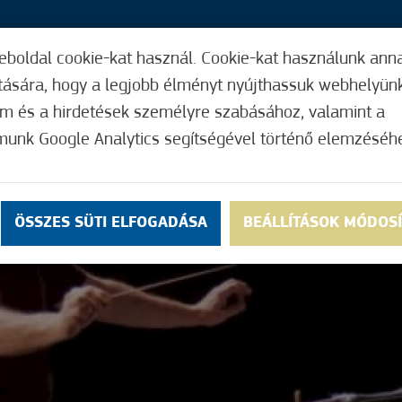
eboldal cookie-kat használ. Cookie-kat használunk ann
30,
ítására, hogy a legjobb élményt nyújthassuk webhelyün
ÍGY MŰKÖDIK
HASZNOS FUNKCIÓK
ELF
om és a hirdetések személyre szabásához, valamint a
munk Google Analytics segítségével történő elemzéséh
ÖSSZES SÜTI ELFOGADÁSA
BEÁLLÍTÁSOK MÓDOS