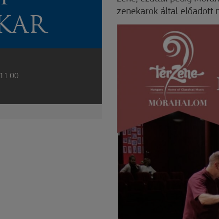
zenekarok által előadott
KAR
 11:00