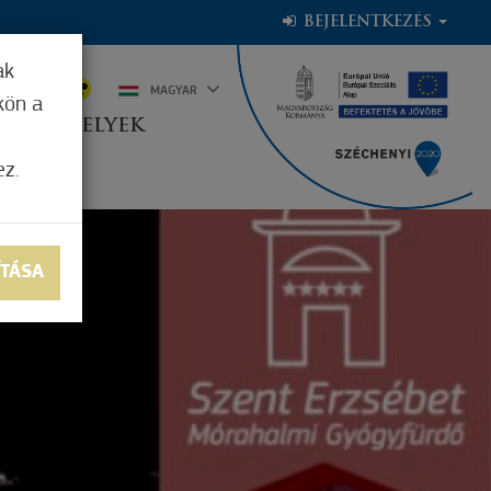
BEJELENTKEZÉS
ak
6°C
MAGYAR
kön a
OGADÓHELYEK
ez.
ÍTÁSA