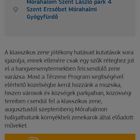
Mórahalom Szent László park 4.
Szent Erzsébet Mórahalmi
Gyógyfürdő
A klasszikus zene jótékony hatásait kutatások sora
igazolja, ennek ellenére csak egy szűk réteghez jut
el a hangversenytermekben felcsendülő zene
varázsa. Most a Térzene Program segítségével
elérhető közelségbe kerül hozzánk a muzsika,
hiszen városok és községek parkjaiban, közösségi
tereiben csendül fel a klasszikus zene,
augusztustól szeptemberig Mórahalmon
hallgathatunk környékbeli zenekarok által előadott
műveket.