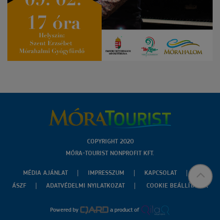
COPYRIGHT 2020
MÓRA-TOURIST NONPROFIT KFT.
MÉDIA AJÁNLAT
IMPRESSZUM
KAPCSOLAT
ÁSZF
ADATVÉDELMI NYILATKOZAT
COOKIE BEÁLLÍTÁSOK
Powered by
a product of