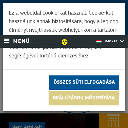
LÁTOGATÓKNAK
Ez a weboldal cookie-kat használ. Cookie-kat
MÓRAHALMIAKNAK
használunk annak biztosítására, hogy a legjobb
BEJELENTKEZÉS
élményt nyújthassuk webhelyünkön a tartalom
és a hirdetések személyre szabásához,
MENÜ
MAGYAR
valamint a forgalmunk Google Analytics
segítségével történő elemzéséhez.
25,0°C
ÖSSZES SÜTI ELFOGADÁSA
BEÁLLÍTÁSOK MÓDOSÍTÁSA
Nem értékelt