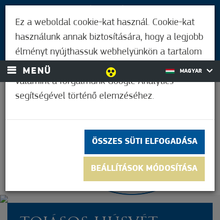
LÁTOGATÓKNAK
Ez a weboldal cookie-kat használ. Cookie-kat
MÓRAHALMIAKNAK
használunk annak biztosítására, hogy a legjobb
BEJELENTKEZÉS
élményt nyújthassuk webhelyünkön a tartalom
és a hirdetések személyre szabásához,
MENÜ
MAGYAR
valamint a forgalmunk Google Analytics
segítségével történő elemzéséhez.
20,0°C
ÖSSZES SÜTI ELFOGADÁSA
BEÁLLÍTÁSOK MÓDOSÍTÁSA
Nem értékelt