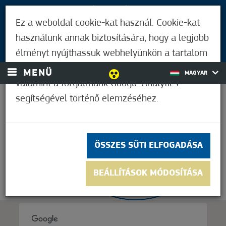
LÁTOGATÓKNAK
Ez a weboldal cookie-kat használ. Cookie-kat
MÓRAHALMIAKNAK
használunk annak biztosítására, hogy a legjobb
BEJELENTKEZÉS
élményt nyújthassuk webhelyünkön a tartalom
és a hirdetések személyre szabásához,
MENÜ
MAGYAR
valamint a forgalmunk Google Analytics
segítségével történő elemzéséhez.
37,2°C
ÖSSZES SÜTI ELFOGADÁSA
BEÁLLÍTÁSOK MÓDOSÍTÁSA