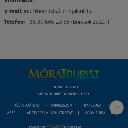
Információ:
e-mail:
info@homokhatibringaklub.hu
Telefon:
+36 30 606 23 58 (Börcsök Zoltán)
COPYRIGHT 2020
MÓRA-TOURIST NONPROFIT KFT.
MÉDIA AJÁNLAT
IMPRESSZUM
KAPCSOLAT
ÁSZF
ADATVÉDELMI NYILATKOZAT
COOKIE BEÁLLÍTÁSOK
Powered by
a product of