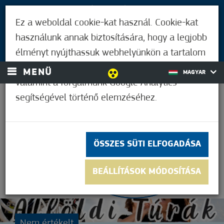
LÁTOGATÓKNAK
Ez a weboldal cookie-kat használ. Cookie-kat
MÓRAHALMIAKNAK
használunk annak biztosítására, hogy a legjobb
BEJELENTKEZÉS
élményt nyújthassuk webhelyünkön a tartalom
és a hirdetések személyre szabásához,
MENÜ
MAGYAR
valamint a forgalmunk Google Analytics
segítségével történő elemzéséhez.
37,2°C
ÖSSZES SÜTI ELFOGADÁSA
BEÁLLÍTÁSOK MÓDOSÍTÁSA
Nem értékelt