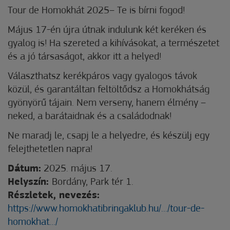
Tour de Homokhát 2025– Te is bírni fogod!
Május 17-én újra útnak indulunk két keréken és
gyalog is! Ha szereted a kihívásokat, a természetet
és a jó társaságot, akkor itt a helyed!
Választhatsz kerékpáros vagy gyalogos távok
közül, és garantáltan feltöltődsz a Homokhátság
gyönyörű tájain. Nem verseny, hanem élmény –
neked, a barátaidnak és a családodnak!
Ne maradj le, csapj le a helyedre, és készülj egy
felejthetetlen napra!
Dátum:
2025. május 17.
Helyszín:
Bordány, Park tér 1.
Részletek, nevezés:
https://www.homokhatibringaklub.hu/.../tour-de-
homokhat.../