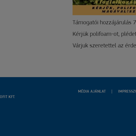
Támogatói hozzájárulás 7
Kérjük polifoam-ot, pléd
Várjuk szeretettel az érd
MÉDIA AJÁNLAT
IMPRESS
FIT KFT.