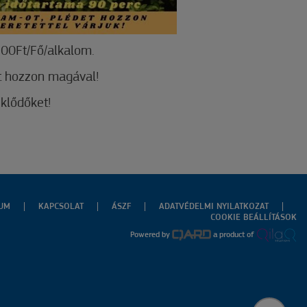
00Ft/Fő/alkalom.
et hozzon magával!
eklődőket!
ZUM
KAPCSOLAT
ÁSZF
ADATVÉDELMI NYILATKOZAT
COOKIE BEÁLLÍTÁSOK
Powered by
a product of