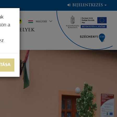
BEJELENTKEZÉS
ak
6°C
MAGYAR
kön a
OGADÓHELYEK
ez.
ÍTÁSA