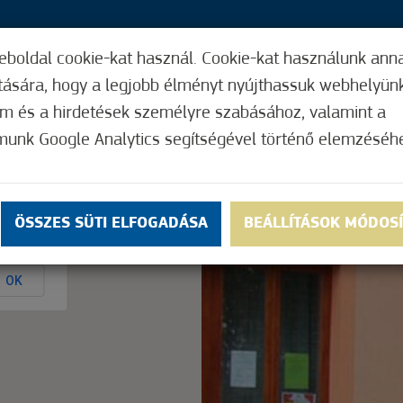
eboldal cookie-kat használ. Cookie-kat használunk ann
30,
ítására, hogy a legjobb élményt nyújthassuk webhelyün
ÍGY MŰKÖDIK
HASZNOS FUNKCIÓK
ELF
om és a hirdetések személyre szabásához, valamint a
munk Google Analytics segítségével történő elemzéséh
Nem értékelt
ÖSSZES SÜTI ELFOGADÁSA
BEÁLLÍTÁSOK MÓDOS
ly.
OK