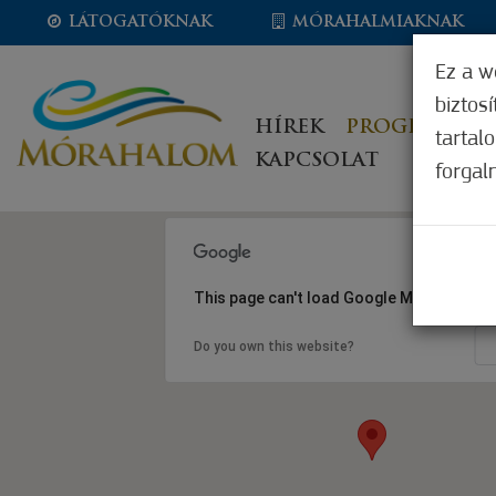
LÁTOGATÓKNAK
MÓRAHALMIAKNAK
Ez a w
biztos
HÍREK
PROGRAMOK
tartal
KAPCSOLAT
forgal
This page can't load Google Maps correct
Do you own this website?