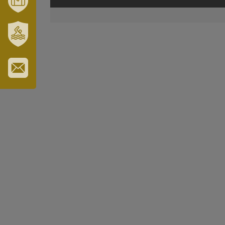
MÓRAHALOM
TURISZTIKA
SZT.
ERZSÉBET
GYÓGYFÜRDŐ
IRATKOZZON
FEL
HÍRLEVELÜNKRE