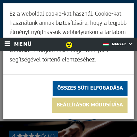
LÁTOGATÓKNAK
Ez a weboldal cookie-kat használ. Cookie-kat
MÓRAHALMIAKNAK
használunk annak biztosítására, hogy a legjobb
BEJELENTKEZÉS
élményt nyújthassuk webhelyünkön a tartalom
és a hirdetések személyre szabásához,
MENÜ
MAGYAR
valamint a forgalmunk Google Analytics
segítségével történő elemzéséhez.
37,2°C
ÖSSZES SÜTI ELFOGADÁSA
BEÁLLÍTÁSOK MÓDOSÍTÁSA
4
(4)