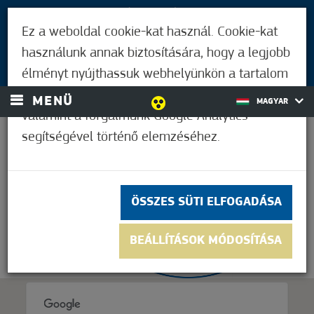
LÁTOGATÓKNAK
Ez a weboldal cookie-kat használ. Cookie-kat
MÓRAHALMIAKNAK
használunk annak biztosítására, hogy a legjobb
BEJELENTKEZÉS
élményt nyújthassuk webhelyünkön a tartalom
és a hirdetések személyre szabásához,
MENÜ
MAGYAR
valamint a forgalmunk Google Analytics
segítségével történő elemzéséhez.
21,1°C
ÖSSZES SÜTI ELFOGADÁSA
BEÁLLÍTÁSOK MÓDOSÍTÁSA