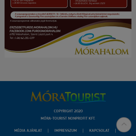
COPYRIGHT 2020
MÓRA-TOURIST NONPROFIT KFT.
MÉDIA AJÁNLAT
IMPRESSZUM
KAPCSOLAT