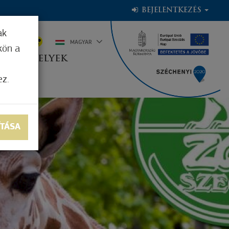
BEJELENTKEZÉS
ak
1°C
MAGYAR
kön a
OGADÓHELYEK
ez.
ÍTÁSA