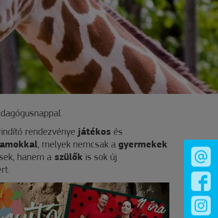
edagógusnappal.
rindító rendezvénye
játékos
és
ramokkal
, melyek nemcsak a
gyermekek
sek, hanem a
szülők
is sok új
rt.