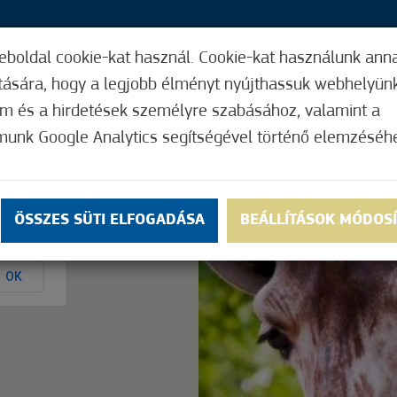
eboldal cookie-kat használ. Cookie-kat használunk ann
36,
ítására, hogy a legjobb élményt nyújthassuk webhelyün
ÍGY MŰKÖDIK
HASZNOS FUNKCIÓK
ELF
om és a hirdetések személyre szabásához, valamint a
munk Google Analytics segítségével történő elemzéséh
Nem értékelt
ÖSSZES SÜTI ELFOGADÁSA
BEÁLLÍTÁSOK MÓDOS
ly.
OK