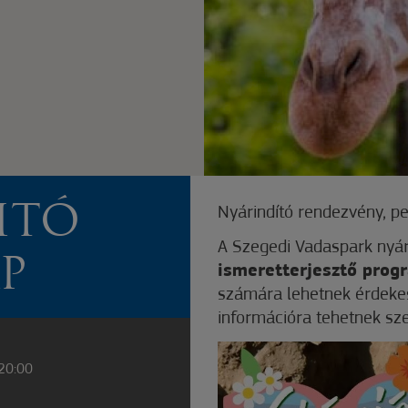
ITÓ
Nyárindító rendezvény, p
A Szegedi Vadaspark nyá
P
ismeretterjesztő prog
számára lehetnek érdeke
információra tehetnek sze
 20:00