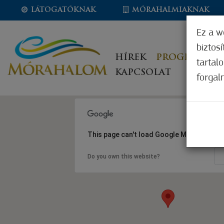
LÁTOGATÓKNAK
MÓRAHALMIAKNAK
Ez a w
biztos
HÍREK
PROGRAMOK
tartal
KAPCSOLAT
forgal
This page can't load Google Maps correct
Do you own this website?