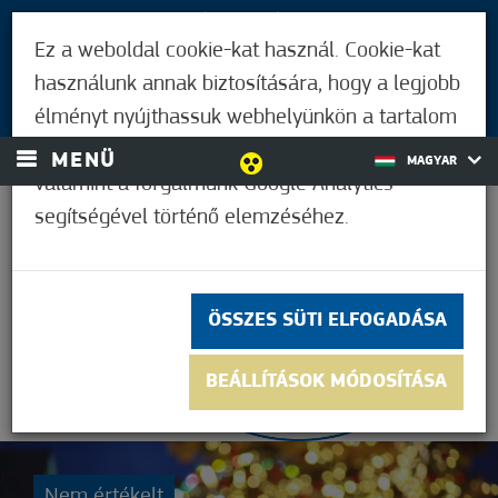
LÁTOGATÓKNAK
Ez a weboldal cookie-kat használ. Cookie-kat
MÓRAHALMIAKNAK
használunk annak biztosítására, hogy a legjobb
BEJELENTKEZÉS
élményt nyújthassuk webhelyünkön a tartalom
és a hirdetések személyre szabásához,
MENÜ
MAGYAR
valamint a forgalmunk Google Analytics
segítségével történő elemzéséhez.
22,2°C
ÖSSZES SÜTI ELFOGADÁSA
BEÁLLÍTÁSOK MÓDOSÍTÁSA
Nem értékelt