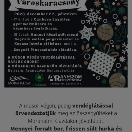
A műsor végén, pedig
vendéglátással
örvendeztetjük
meg az összegyűlteket a
Mórahalmi Gazdakör jóvoltából.
Mennyei forralt bor, frissen sült hurka és