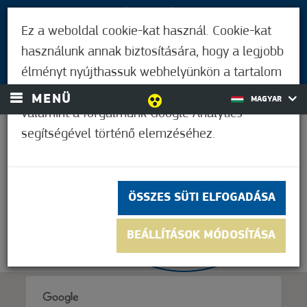
LÁTOGATÓKNAK
Ez a weboldal cookie-kat használ. Cookie-kat
MÓRAHALMIAKNAK
használunk annak biztosítására, hogy a legjobb
BEJELENTKEZÉS
élményt nyújthassuk webhelyünkön a tartalom
és a hirdetések személyre szabásához,
MENÜ
MAGYAR
valamint a forgalmunk Google Analytics
segítségével történő elemzéséhez.
33,9°C
ÖSSZES SÜTI ELFOGADÁSA
BEÁLLÍTÁSOK MÓDOSÍTÁSA