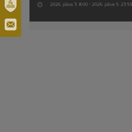
2026. július 3. 8:00 - 2026. július 5. 23:5
SZT.
ERZSÉBET
GYÓGYFÜRDŐ
IRATKOZZON
FEL
HÍRLEVELÜNKRE