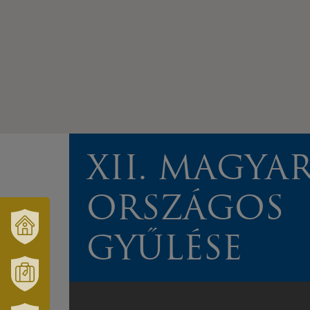
XII. MAGYA
ORSZÁGOS
GYŰLÉSE
VÁRUSONK
ÉS
TÉRSÉGÜNK
MÓRAHALOM
TURISZTIKA