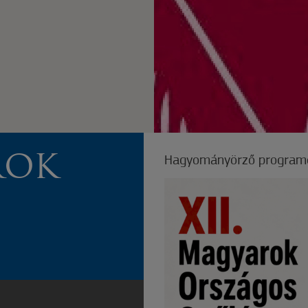
ROK
Hagyományörző programok