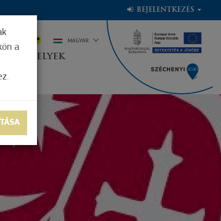
BEJELENTKEZÉS
ak
2°C
MAGYAR
kön a
OGADÓHELYEK
ez.
ÍTÁSA