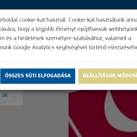
eboldal cookie-kat használ. Cookie-kat használunk ann
32,
ítására, hogy a legjobb élményt nyújthassuk webhelyün
ÍGY MŰKÖDIK
HASZNOS FUNKCIÓK
ELF
om és a hirdetések személyre szabásához, valamint a
munk Google Analytics segítségével történő elemzéséh
Nem értékelt
ÖSSZES SÜTI ELFOGADÁSA
BEÁLLÍTÁSOK MÓDOS
ly.
OK