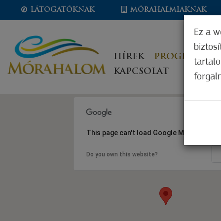
LÁTOGATÓKNAK
MÓRAHALMIAKNAK
Ez a w
biztos
HÍREK
PROGRAMOK
tartal
KAPCSOLAT
forgal
This page can't load Google Maps correct
Do you own this website?