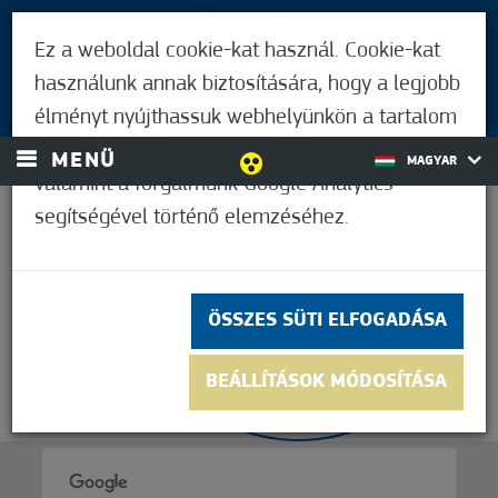
LÁTOGATÓKNAK
Ez a weboldal cookie-kat használ. Cookie-kat
MÓRAHALMIAKNAK
használunk annak biztosítására, hogy a legjobb
BEJELENTKEZÉS
élményt nyújthassuk webhelyünkön a tartalom
és a hirdetések személyre szabásához,
MENÜ
MAGYAR
valamint a forgalmunk Google Analytics
segítségével történő elemzéséhez.
18,9°C
ÖSSZES SÜTI ELFOGADÁSA
BEÁLLÍTÁSOK MÓDOSÍTÁSA