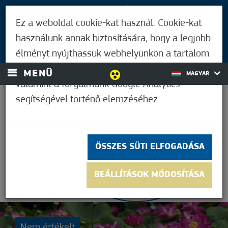
LÁTOGATÓKNAK
Ez a weboldal cookie-kat használ. Cookie-kat
MÓRAHALMIAKNAK
használunk annak biztosítására, hogy a legjobb
BEJELENTKEZÉS
élményt nyújthassuk webhelyünkön a tartalom
és a hirdetések személyre szabásához,
MENÜ
MAGYAR
valamint a forgalmunk Google Analytics
segítségével történő elemzéséhez.
38,9°C
ÖSSZES SÜTI ELFOGADÁSA
BEÁLLÍTÁSOK MÓDOSÍTÁSA
Nem értékelt