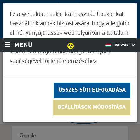
LÁTOGATÓKNAK
Ez a weboldal cookie-kat használ. Cookie-kat
MÓRAHALMIAKNAK
használunk annak biztosítására, hogy a legjobb
BEJELENTKEZÉS
élményt nyújthassuk webhelyünkön a tartalom
és a hirdetések személyre szabásához,
MENÜ
MAGYAR
valamint a forgalmunk Google Analytics
segítségével történő elemzéséhez.
21,1°C
ÖSSZES SÜTI ELFOGADÁSA
BEÁLLÍTÁSOK MÓDOSÍTÁSA