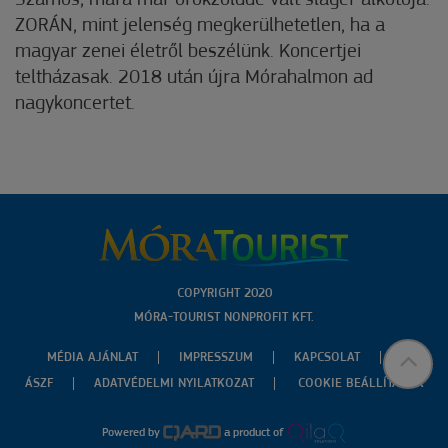
Számos, mára már örökzölddé vált sláger alkotója.
ZORÁN, mint jelenség megkerülhetetlen, ha a
magyar zenei életről beszélünk. Koncertjei
teltházasak. 2018 után újra Mórahalmon ad
nagykoncertet.
COPYRIGHT 2020
MÓRA-TOURIST NONPROFIT KFT.
MÉDIA AJÁNLAT
IMPRESSZUM
KAPCSOLAT
ÁSZF
ADATVÉDELMI NYILATKOZAT
COOKIE BEÁLLÍTÁSOK
Powered by
a product of