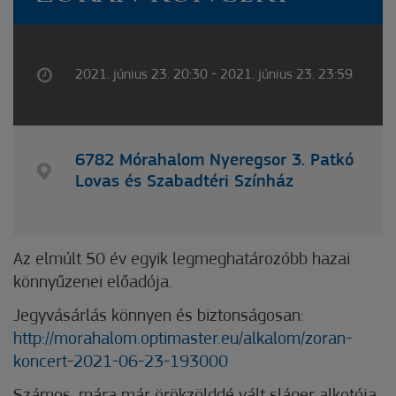
2021. június 23. 20:30 - 2021. június 23. 23:59
6782 Mórahalom Nyeregsor 3. Patkó
Lovas és Szabadtéri Színház
Az elmúlt 50 év egyik legmeghatározóbb hazai
könnyűzenei előadója.
Jegyvásárlás könnyen és biztonságosan:
http://morahalom.optimaster.eu/alkalom/zoran-
koncert-2021-06-23-193000