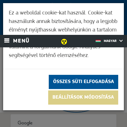
LÁTOGATÓKNAK
Ez a weboldal cookie-kat használ. Cookie-kat
MÓRAHALMIAKNAK
használunk annak biztosítására, hogy a legjobb
BEJELENTKEZÉS
élményt nyújthassuk webhelyünkön a tartalom
és a hirdetések személyre szabásához,
MENÜ
MAGYAR
valamint a forgalmunk Google Analytics
segítségével történő elemzéséhez.
23,9°C
ÖSSZES SÜTI ELFOGADÁSA
BEÁLLÍTÁSOK MÓDOSÍTÁSA