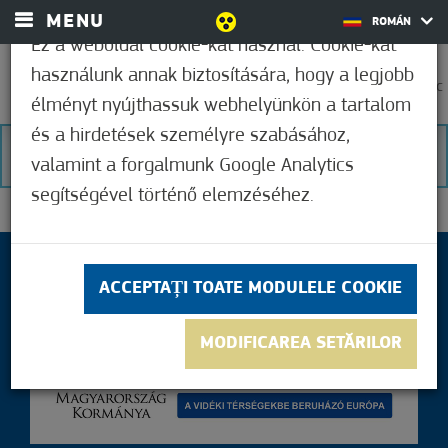
MENU
ROMÁN
Ez a weboldal cookie-kat használ. Cookie-kat
használunk annak biztosítására, hogy a legjobb
0
21,1°C
élményt nyújthassuk webhelyünkön a tartalom
és a hirdetések személyre szabásához,
NICIUN REZULTAT
valamint a forgalmunk Google Analytics
segítségével történő elemzéséhez.
ACCEPTAȚI TOATE MODULELE COOKIE
MODIFICAREA SETĂRILOR