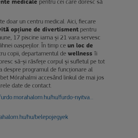
mente medicale
pentru cei care doresc să
e doar un centru medical. Aici, fiecare
vită opțiune de divertisment
pentru
aune, 17 piscine iarna și 21 vara servesc
odihnei oaspeților. În timp ce
un loc de
ntru copii, departamentul de
wellness
îi
resc să-și răsfețe corpul și sufletul pe tot
fla despre programul de funcționare al
ébet Mórahalmi accesând linkul de mai jos
rele date de contact.
tfurdo.morahalom.hu/hu/furdo-nyitva...
rahalom.hu/hu/belepojegyek