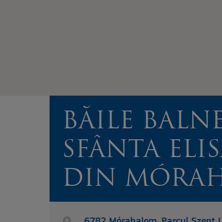
BĂILE BALN
SFÂNTA ELI
DIN MÓRA
6782 Mórahalom, Parcul Szent Lá