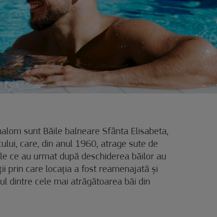
ahalom sunt Băile balneare Sfânta Elisabeta,
cului, care, din anul 1960, atrage sute de
niile ce au urmat după deschiderea băilor au
iții prin care locația a fost reamenajată și
l dintre cele mai atrăgătoarea băi din