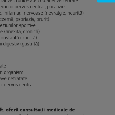
erative cronice ale coloanei vertebrale
temului nervos central, paralizie
, inflamații nervoase (nevralgie, neurită)
eczemă, psoriazis, prurit)
leziunilor sportive
e (anexită, cronică)
prostatită cronică)
i digestiv (gastrită)
ale
 în organism
ave netratate
ui nervos central
ft. oferă consultații medicale de