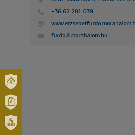
+36 62 281 039
www.erzsebetfurdo.morahalom.
furdo@morahalom.hu
VÁRUSONK
ÉS
TÉRSÉGÜNK
MÓRAHALOM
TURISZTIKA
SZT.