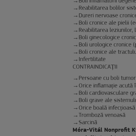
Boli inflamatorii degen
Reabilitarea bolilor sis
Dureri nervoase cronice
Boli cronice ale pielii (
Reabilitarea leziunilor, 
Boli ginecologice cronic
Boli urologice cronice (
Boli cronice ale tractulu
Infertilitate
CONTRAINDICAȚII
Persoane cu boli tumor
Orice inflamație acută
Boli cardiovasculare gr
Boli grave ale sistemul
Orice boală infecțioasă
Tromboză venoasă
Sarcină
Móra-Vitál Nonprofit K