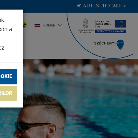
AUTENTIFICARE
ak
,9°C
ROMÁN
kön a
ez.
OOKIE
RILOR