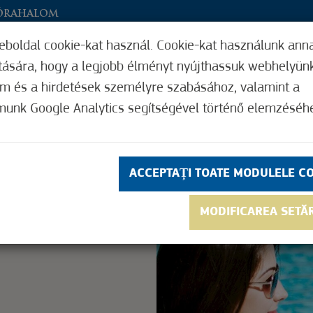
MÓRAHALOM
eboldal cookie-kat használ. Cookie-kat használunk ann
33
ítására, hogy a legjobb élményt nyújthassuk webhelyün
ATĂ CUM FUNCȚIONEAZĂ
FUNCȚII UTILE
om és a hirdetések személyre szabásához, valamint a
E
CONTACT
munk Google Analytics segítségével történő elemzéséh
5
(8)
ACCEPTAȚI TOATE MODULELE C
ly.
MODIFICAREA SETĂ
OK