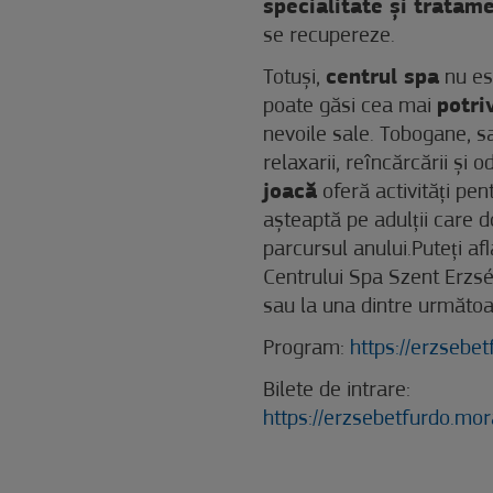
specialitate și trata
se recupereze.
Totuși,
centrul spa
nu est
poate găsi cea mai
potri
nevoile sale. Tobogane, s
relaxarii, reîncărcării și 
joacă
oferă activități pe
așteaptă pe adulții care do
parcursul anului.Puteți a
Centrului Spa Szent Erzs
sau la una dintre următoa
Program:
https://erzsebe
Bilete de intrare:
https://erzsebetfurdo.mo