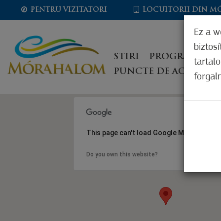
PENTRU VIZITATORI
LOCUITORII DIN 
Ez a w
biztos
STIRI
PROGRAME
I
tartal
PUNCTE DE ACCEPTAR
forgal
This page can't load Google Maps correct
Do you own this website?