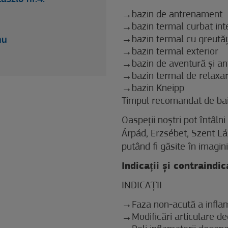
bazin de antrenament
bazin termal curbat int
bazin termal cu greutăț
hu
bazin termal exterior
bazin de aventură și an
bazin termal de relaxa
bazin Kneipp
Timpul recomandat de bai
Oaspeții noștri pot întâln
Árpád, Erzsébet, Szent L
putând fi găsite în imagini
Indicații și contraind
INDICAȚII
Faza non-acută a inflam
Modificări articulare d