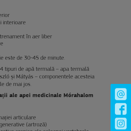
erior
i interioare
trenament în aer liber
re
e este de 30-45 de minute.
i 4 tipuri de apă termală – apa termală
ászló și Mátyás – componentele acesteia
le de mai jos.
icații ale apei medicinale Mórahalom
ației articulare
egenerative (artroză)