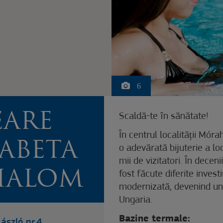
6
EARE
Scaldă-te în sănătate!
În centrul localității Mór
SABETA
o adevărată bijuterie a lo
mii de vizitatori. În dece
HALOM
fost făcute diferite invest
modernizată, devenind unu
Ungaria.
Bazine termale:
szló nr.4.