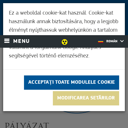
PENTRU VIZITATORI
Ez a weboldal cookie-kat használ. Cookie-kat
LOCUITORII DIN MÓRAHALOM
használunk annak biztosítására, hogy a legjobb
AUTENTIFICARE
élményt nyújthassuk webhelyünkön a tartalom
és a hirdetések személyre szabásához,
MENU
ROMÁN
valamint a forgalmunk Google Analytics
segítségével történő elemzéséhez.
36,1°C
ACCEPTAȚI TOATE MODULELE COOKIE
MODIFICAREA SETĂRILOR
PÁLYÁZAT