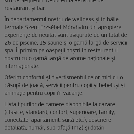
km de Seghedin. Reduceri la serviciile de
restaurant și bar.
În departamentul nostru de wellness și în băile
termale Szent Erzsébet Mórahalm din apropiere,
experiențe de neuitat sunt asigurate de un total de
26 de piscine, 15 saune și o gamă largă de servicii
spa. Îi primim pe oaspeții noștri în restaurantul
nostru cu o gamă largă de arome naționale și
internaționale.
Oferim confortul și divertismentul celor mici cu o
căsuță de joacă, servicii pentru copii și bebeluși și
animație pentru copii în vacanțe.
Lista tipurilor de camere disponibile la cazare
(clasice, standard, confort, superioare, family,
conectate, apartament, suită etc.), descriere
detaliată, număr, suprafață (m2) și dotări: