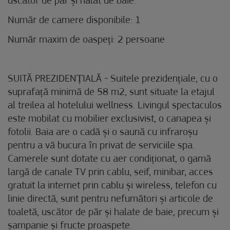
uscător de păr și halat de baie.
Număr de camere disponibile: 1
Număr maxim de oaspeți: 2 persoane
SUITĂ PREZIDENȚIALĂ - Suitele prezidențiale, cu o
suprafață minimă de 58 m2, sunt situate la etajul
al treilea al hotelului wellness. Livingul spectaculos
este mobilat cu mobilier exclusivist, o canapea și
fotolii. Baia are o cadă și o saună cu infraroșu
pentru a vă bucura în privat de serviciile spa.
Camerele sunt dotate cu aer condiționat, o gamă
largă de canale TV prin cablu, seif, minibar, acces
gratuit la internet prin cablu și wireless, telefon cu
linie directă, sunt pentru nefumători și articole de
toaletă, uscător de păr și halate de baie, precum și
șampanie și fructe proaspete.