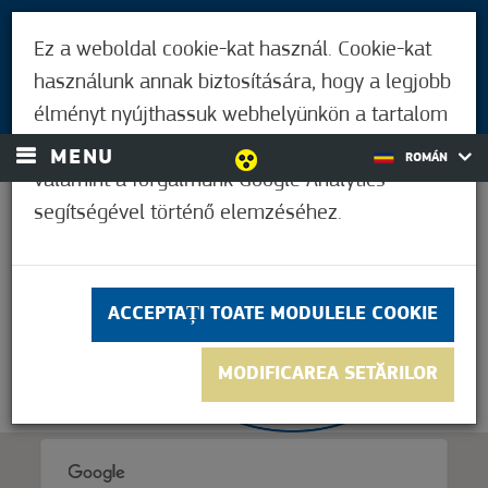
PENTRU VIZITATORI
Ez a weboldal cookie-kat használ. Cookie-kat
LOCUITORII DIN MÓRAHALOM
használunk annak biztosítására, hogy a legjobb
AUTENTIFICARE
élményt nyújthassuk webhelyünkön a tartalom
és a hirdetések személyre szabásához,
MENU
ROMÁN
valamint a forgalmunk Google Analytics
segítségével történő elemzéséhez.
21,1°C
ACCEPTAȚI TOATE MODULELE COOKIE
MODIFICAREA SETĂRILOR