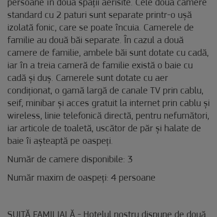
persoane în două spații aerisite. Cele două camere
standard cu 2 paturi sunt separate printr-o ușă
izolată fonic, care se poate încuia. Camerele de
familie au două băi separate. În cazul a două
camere de familie, ambele băi sunt dotate cu cadă,
iar în a treia cameră de familie există o baie cu
cadă și duș. Camerele sunt dotate cu aer
condiționat, o gamă largă de canale TV prin cablu,
seif, minibar și acces gratuit la internet prin cablu și
wireless, linie telefonică directă, pentru nefumători,
iar articole de toaletă, uscător de păr și halate de
baie îi așteaptă pe oaspeți.
Număr de camere disponibile: 3
Număr maxim de oaspeți: 4 persoane
SUITĂ FAMILIALĂ - Hotelul nostru dispune de două