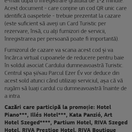
e-mail după o înregistrare gratuită de 1-2 minute.
Acest document - care conține un cod QR unic care
identifică oaspetele - trebuie prezentat la cazare
(este suficient să aveți un Card Turistic per
rezervare, însă, cu alți furnizori de servicii,
înregistrarea per persoană poate fi importantă).
Furnizorul de cazare va scana acest cod și va
încărca virtual cupoanele de reducere pentru baie
în soldul asociat Cardului dumneavoastră Turistic.
Centrul spa și/sau Parcul Ezer Év vor deduce din
acest sold atunci când utilizați serviciul, așa că vă
rugăm să luați cardul cu dumneavoastră înainte de
a intra.
Cazări care participă la promoție: Hotel
Piano***, Illés Hotel***, Kata Panzió, Art
Hotel Szeged****, Partium Hotel, RIVA Szeged
Hotel, RIVA Prestige Hotel, RIVA Boutique