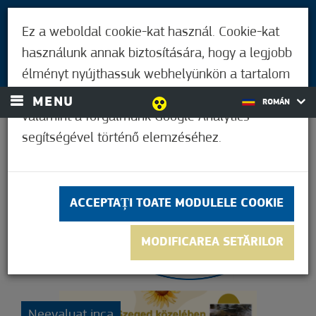
PENTRU VIZITATORI
Ez a weboldal cookie-kat használ. Cookie-kat
LOCUITORII DIN MÓRAHALOM
használunk annak biztosítására, hogy a legjobb
AUTENTIFICARE
élményt nyújthassuk webhelyünkön a tartalom
és a hirdetések személyre szabásához,
MENU
ROMÁN
valamint a forgalmunk Google Analytics
segítségével történő elemzéséhez.
36,1°C
ACCEPTAȚI TOATE MODULELE COOKIE
MODIFICAREA SETĂRILOR
Neevaluat inca