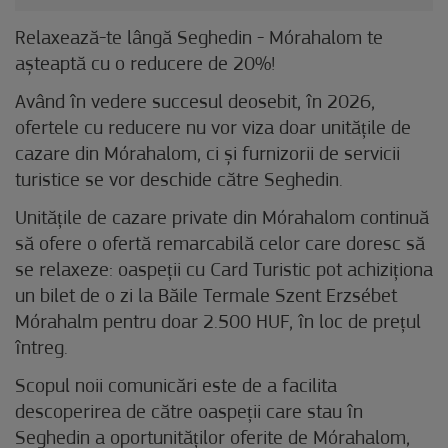
Relaxează-te lângă Seghedin - Mórahalom te
așteaptă cu o reducere de 20%!
Având în vedere succesul deosebit, în 2026,
ofertele cu reducere nu vor viza doar unitățile de
cazare din Mórahalom, ci și furnizorii de servicii
turistice se vor deschide către Seghedin.
Unitățile de cazare private din Mórahalom continuă
să ofere o ofertă remarcabilă celor care doresc să
se relaxeze: oaspeții cu Card Turistic pot achiziționa
un bilet de o zi la Băile Termale Szent Erzsébet
Mórahalm pentru doar 2.500 HUF, în loc de prețul
întreg.
Scopul noii comunicări este de a facilita
descoperirea de către oaspeții care stau în
Seghedin a oportunităților oferite de Mórahalom,