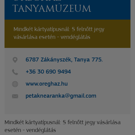
TANYAMÚZEUM
Mindkét kártyatípusnál: 5 felnőtt jegy
vásárlása esetén - vendéglátás
6787 Zákányszék, Tanya 775.
+36 30 690 9494
www.oreghaz.hu
petaknearanka@gmail.com
Mindkét kártyatípusnál: 5 felnőtt jegy vásárlása
esetén - vendéglátás