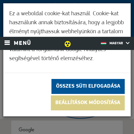
LÁTOGATÓKNAK
Ez a weboldal cookie-kat használ. Cookie-kat
MÓRAHALMIAKNAK
használunk annak biztosítására, hogy a legjobb
BEJELENTKEZÉS
élményt nyújthassuk webhelyünkön a tartalom
és a hirdetések személyre szabásához,
MENÜ
MAGYAR
valamint a forgalmunk Google Analytics
segítségével történő elemzéséhez.
21,1°C
ÖSSZES SÜTI ELFOGADÁSA
BEÁLLÍTÁSOK MÓDOSÍTÁSA