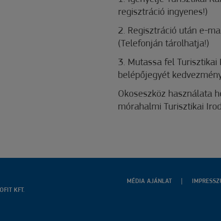
regisztráció ingyenes!)
2. Regisztráció után e-ma
(Telefonján tárolhatja!)
3. Mutassa fel Turisztika
belépőjegyét kedvezmény
Okoseszköz használata hel
mórahalmi Turisztikai Irod
MÉDIA AJÁNLAT
IMPRESS
FIT KFT.