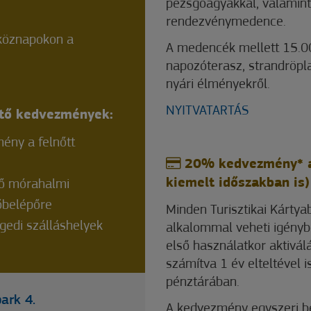
pezsgőágyakkal, valamint
rendezvénymedence.
köznapokon a
A medencék mellett 15.00
napozóterasz, strandröpl
nyári élményekről.
NYITVATARTÁS
ető kedvezmények:
ény a felnőtt
20% kedvezmény* a 
kiemelt időszakban is)
ő mórahalmi
őbelépőre
Minden Turisztikai Kártya
edi szálláshelyek
alkalommal veheti igényb
első használatkor aktivál
számítva 1 év elteltével
pénztárában.
ark 4.
A kedvezmény egyszeri bel