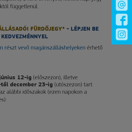
któl függetlenül.
ÁLLÁSADÓI FÜRDŐJEGY*
- LÉPJEN BE
% KEDVEZMÉNNYEL
n részt vevő magánszálláshelyeken
érhető
június 12-ig
(előszezon), illetve
től december 23-ig
(utószezon) tart.
 az alábbi időszakok (ezen napokon a
s):