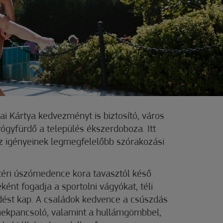
kai Kártya kedvezményt is biztosító, város
ógyfürdő a település ékszerdoboza. Itt
z igényeinek legmegfelelőbb szórakozási
dtéri úszómedence kora tavasztól késő
ént fogadja a sportolni vágyókat, téli
dést kap. A családok kedvence a csúszdás
kpancsoló, valamint a hullámgömbbel,