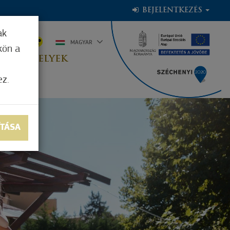
BEJELENTKEZÉS
ak
0°C
MAGYAR
kön a
OGADÓHELYEK
ez.
ÍTÁSA