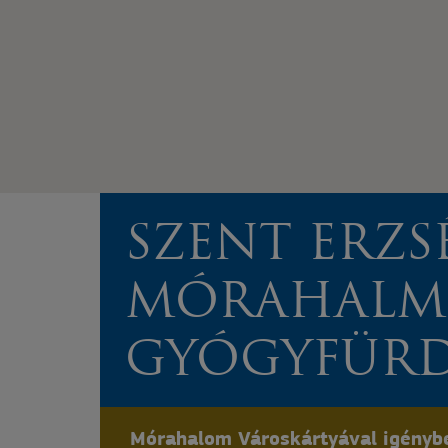
SZENT ERZS
MÓRAHALM
GYÓGYFÜR
Mórahalom Városkártyával igényb