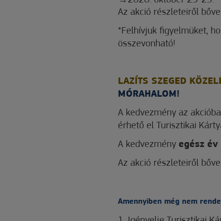
2026. október 23-25.
Az akció részleteiről bőv
*Felhívjuk figyelmüket, 
összevonható!
LAZÍTS SZEGED KÖZEL
MÓRAHALOM!
A kedvezmény az akcióban
érhető el Turisztikai Kárty
A kedvezmény
egész év
Az akció részleteiről bőv
Amennyiben még nem rendelk
1. Igényelje Turisztikai K