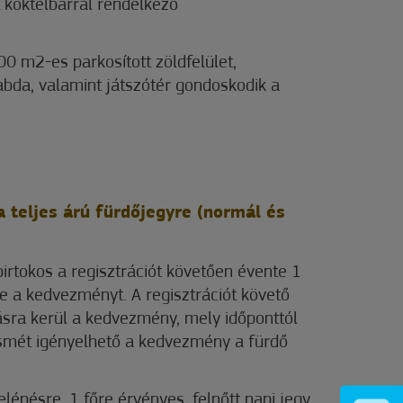
 koktélbárral rendelkező
0 m2-es parkosított zöldfelület,
abda, valamint játszótér gondoskodik a
teljes árú fürdőjegyre (normál és
birtokos a regisztrációt követően évente 1
e a kedvezményt. A regisztrációt követő
ásra kerül a kedvezmény, mely időponttól
 ismét igényelhető a kedvezmény a fürdő
épésre, 1 főre érvényes, felnőtt napi jegy