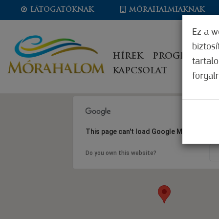
LÁTOGATÓKNAK
MÓRAHALMIAKNAK
Ez a w
biztos
HÍREK
PROGRAMOK
tartal
KAPCSOLAT
forgal
This page can't load Google Maps correct
Do you own this website?