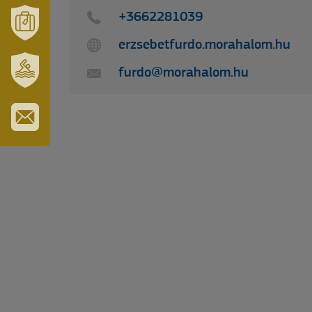
ÉS
+3662281039
TÉRSÉGÜNK
erzsebetfurdo.morahalom.hu
MÓRAHALOM
TURISZTIKA
furdo@morahalom.hu
SZT.
ERZSÉBET
GYÓGYFÜRDŐ
IRATKOZZON
FEL
HÍRLEVELÜNKRE