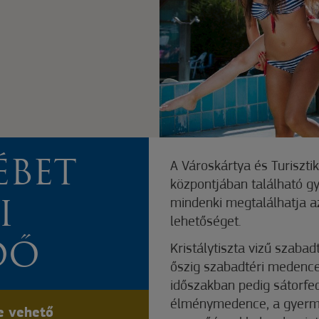
ÉBET
A Városkártya és Turiszti
központjában található gy
mindenki megtalálhatja a
I
lehetőséget.
DŐ
Kristálytiszta vizű szaba
őszig szabadtéri medencek
időszakban pedig sátorfe
élménymedence, a gyerme
e vehető