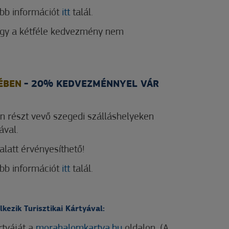
ebb információt
itt
talál.
hogy a kétféle kedvezmény nem
ÉBEN
- 20% KEDVEZMÉNNYEL VÁR
 részt vevő szegedi szálláshelyeken
ával.
alatt érvényesíthető!
ebb információt
itt
talál.
ezik Turisztikai Kártyával:
ártyáját a
morahalomkartya.hu
oldalon. (A