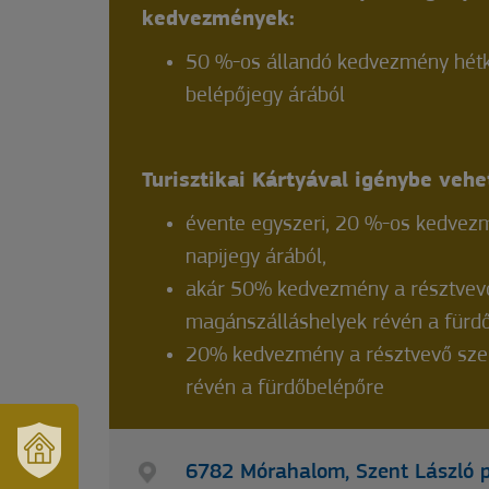
kedvezmények:
50 %-os állandó kedvezmény hét
belépőjegy árából
Turisztikai Kártyával igénybe veh
évente egyszeri, 20 %-os kedvezm
napijegy árából,
akár 50% kedvezmény a résztvev
magánszálláshelyek révén a fürd
20% kedvezmény a résztvevő szeg
révén a fürdőbelépőre
6782 Mórahalom, Szent László p
VÁRUSONK