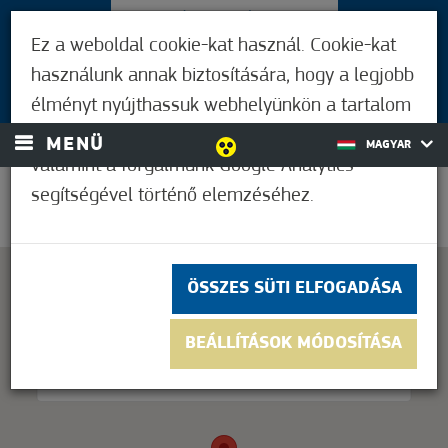
LÁTOGATÓKNAK
Ez a weboldal cookie-kat használ. Cookie-kat
MÓRAHALMIAKNAK
használunk annak biztosítására, hogy a legjobb
BEJELENTKEZÉS
élményt nyújthassuk webhelyünkön a tartalom
és a hirdetések személyre szabásához,
MENÜ
MAGYAR
valamint a forgalmunk Google Analytics
segítségével történő elemzéséhez.
37,2°C
ÖSSZES SÜTI ELFOGADÁSA
This page can't load Google Maps correctly.
BEÁLLÍTÁSOK MÓDOSÍTÁSA
OK
Do you own this website?