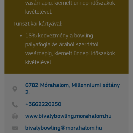
vasárnapig, kiemelt ünnepi időszakok
kivételével.
Turisztikai kártyával:
15% kedvezmény a bowling
pályafoglalás árából szerdától
vasárnapig, kiemelt ünnepi időszakok
kivételével.
6782 Mórahalom, Millenniumi sétány
2.
+3662220250
www.bivalybowling.morahalom.hu
bivalybowling@morahalom.hu