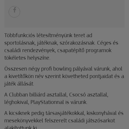
Többfunkciós létesítményünk teret ad
sportolásnak, játéknak, szórakozásnak. Céges és
családi rendezvények, csapatépítő programok
tökéletes helyszíne.
Összesen négy profi bowling pályával várunk, ahol
a kivetítőkön név szerint követheted pontjaidat és a
játék állását.
A Clubban billiárd asztallal, Csocsó asztallal,
léghokival, PlayStationnal is várunk.
A kicsiknek pedig társasjátékokkal, kiskonyhával és
mesekönyvekkel felszerelt családi játszósarkot
alakítottunk ki.