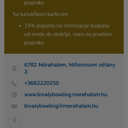
praznike.
Sa turističkom karticom:
15% popusta na rezervacije kuglana
od srede do nedelje, osim za posebne
praznike.
6782 Mórahalom, Millenniumi sétány
2.
+3662220250
www.bivalybowling.morahalom.hu
bivalybowling@morahalom.hu