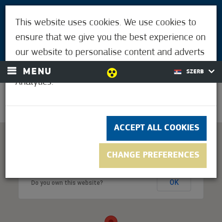
POSETIOCI
This website uses cookies. We use cookies to
ZA LJUDE MORAHALMIJA
ensure that we give you the best experience on
LOGIN
our website to personalise content and adverts
and to analyse our traffic using Google
MENU
SZERB
Analytics.
24,4°C
ACCEPT ALL COOKIES
CHANGE PREFERENCES
This page can't load Google Maps correctly.
OK
Do you own this website?