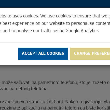
ebsite uses cookies. We use cookies to ensure that we 
e best experience on our website to personalise conten
s and to analyse our traffic using Google Analytics.
O KARTICI
ZATRAŽI CITI KARTU
PRIHVAT
ACCEPT ALL COOKIES
CHANGE PREFERE
I KARTU
 može sačuvati na pametnom telefonu, što je izuzeto od
o svog pametnog telefona.
na zvaničnu veb stranicu Citi Card. Nakon registracije, vlas
uzimate aplikaciju na pametni telefon da biste koristili