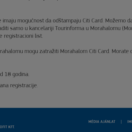
fone imaju mogućnost da odštampaju Citi Card. Možemo 
raditi samo u kancelariji Tourinforma u Morahalomu (M
 registracioni list.
ahalomu mogu zatražiti Morahalom Citi Card. Morate dat
od 18 godina.
ana registracije.
MÉDIA AJÁNLAT
IM
FIT KFT.