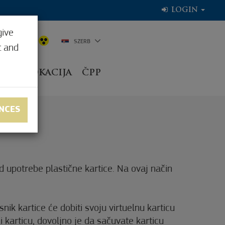
LOGIN
give
30,6°C
SZERB
t and
ANJE LOKACIJA
ČPP
NCES
 upotrebe plastične kartice. Na ovaj način
nik kartice će dobiti svoju virtuelnu karticu
 karticu, dovoljno je da sačuvate karticu