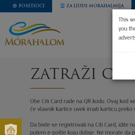
POSETIOCI
ZA LJUDE MORAHALMIJA
This w
you th
advert
ZATRAŽI CIT
Obe Citi Card rade na QR kodu. Ovaj kod se
će vlasnik kartice uvek imati karticu prek
Da biste se registrovali na Citi Card, idite 
putem e-pošte koju dobije. Ne morate da pre