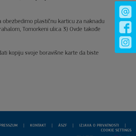
da obezbedimo plastičnu karticu za naknadu
orahalom, Tomorkeni ulica 3) Ovde takođe
i kopiju svoje boravišne karte da biste
PRESSZUM
KONTAKT
ÁSZF
IZJAVA O PRIVATNOSTI
COOKIE SETTINGS