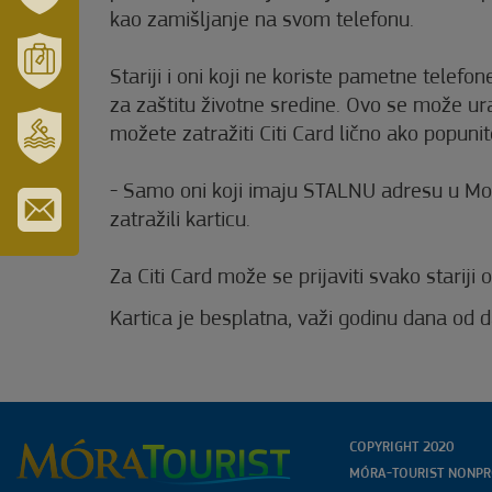
kao zamišljanje na svom telefonu.
VÁRUSONK
ÉS
TÉRSÉGÜNK
Stariji i oni koji ne koriste pametne tele
MÓRAHALOM
za zaštitu životne sredine. Ovo se može u
TURISZTIKA
možete zatražiti Citi Card lično ako popunite
SZT.
- Samo oni koji imaju STALNU adresu u Mor
ERZSÉBET
GYÓGYFÜRDŐ
zatražili karticu.
IRATKOZZON
FEL
Za Citi Card može se prijaviti svako stariji 
HÍRLEVELÜNKRE
Kartica je besplatna, važi godinu dana od d
COPYRIGHT 2020
MÓRA-TOURIST NONPRO