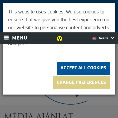
POSETIOCI
This website uses cookies. We use cookies to
ZA LJUDE MORAHALMIJA
ensure that we give you the best experience on
LOGIN
our website to personalise content and adverts
and to analyse our traffic using Google
MENU
SZERB
Analytics.
25,6°C
ACCEPT ALL COOKIES
CHANGE PREFERENCES
MÉDIA AJÁNLAT